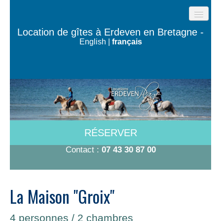
ACCUEIL
Location de gîtes à Erdeven en Bretagne -
English
|
français
GÎTES DE LA PLAGE
LES MAISONS DE L’OCÉAN
MAISON TY BUGALÉ
CHAMBRES À 600M DE LA PLAGE
A VOIR/A FAIRE
RÉSERVER
TARIFS-DISPO
Contact :
07 43 30 87 00
CONTACT
La Maison "Groix"
4 personnes / 2 chambres