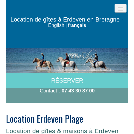
ACCUEIL
Location de gîtes à Erdeven en Bretagne -
English
|
français
GÎTES DE LA PLAGE
LES MAISONS DE L’OCÉAN
MAISON TY BUGALÉ
CHAMBRES À 600M DE LA PLAGE
A VOIR/A FAIRE
RÉSERVER
TARIFS-DISPO
Contact :
07 43 30 87 00
CONTACT
Location Erdeven Plage
Location de gîtes & maisons à Erdeven