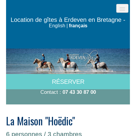
ACCUEIL
Location de gîtes à Erdeven en Bretagne -
English
|
français
GÎTES DE LA PLAGE
LES MAISONS DE L’OCÉAN
MAISON TY BUGALÉ
CHAMBRES À 600M DE LA PLAGE
A VOIR/A FAIRE
RÉSERVER
TARIFS-DISPO
Contact :
07 43 30 87 00
CONTACT
La Maison "Hoëdic"
6 personnes / 3 chambres