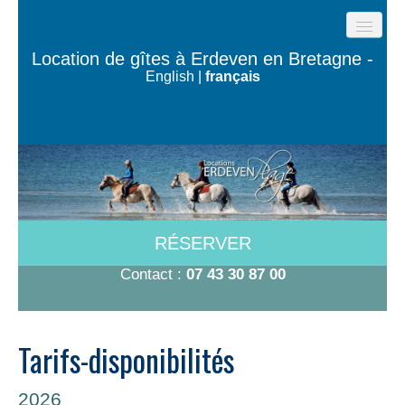
ACCUEIL
Location de gîtes à Erdeven en Bretagne -
English
|
français
GÎTES DE LA PLAGE
LES MAISONS DE L’OCÉAN
MAISON TY BUGALÉ
CHAMBRES À 600M DE LA PLAGE
A VOIR/A FAIRE
RÉSERVER
TARIFS-DISPO
Contact :
07 43 30 87 00
CONTACT
Tarifs-disponibilités
2026