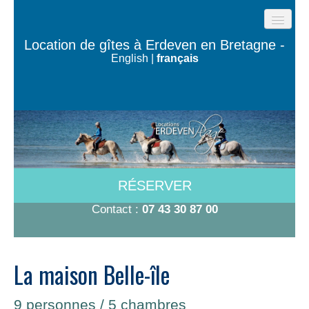
ACCUEIL
Location de gîtes à Erdeven en Bretagne -
English
|
français
GÎTES DE LA PLAGE
LES MAISONS DE L’OCÉAN
MAISON TY BUGALÉ
CHAMBRES À 600M DE LA PLAGE
A VOIR/A FAIRE
RÉSERVER
TARIFS-DISPO
Contact :
07 43 30 87 00
CONTACT
La maison Belle-île
9 personnes / 5 chambres