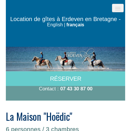
ACCUEIL
Location de gîtes à Erdeven en Bretagne -
English
|
français
GÎTES DE LA PLAGE
LES MAISONS DE L’OCÉAN
MAISON TY BUGALÉ
CHAMBRES À 600M DE LA PLAGE
A VOIR/A FAIRE
RÉSERVER
TARIFS-DISPO
Contact :
07 43 30 87 00
CONTACT
La Maison "Hoëdic"
6 personnes / 3 chambres