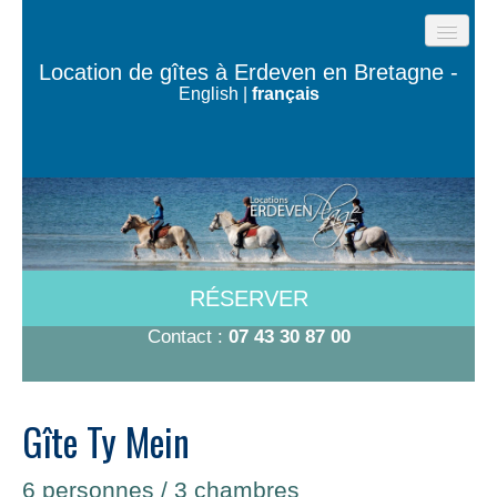
ACCUEIL
Location de gîtes à Erdeven en Bretagne -
English
|
français
GÎTES DE LA PLAGE
LES MAISONS DE L’OCÉAN
MAISON TY BUGALÉ
CHAMBRES À 600M DE LA PLAGE
A VOIR/A FAIRE
RÉSERVER
TARIFS-DISPO
Contact :
07 43 30 87 00
CONTACT
Gîte Ty Mein
6 personnes / 3 chambres