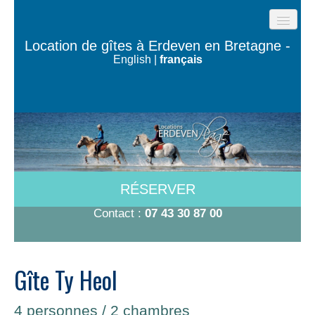
ACCUEIL
Location de gîtes à Erdeven en Bretagne -
English
|
français
GÎTES DE LA PLAGE
LES MAISONS DE L’OCÉAN
MAISON TY BUGALÉ
CHAMBRES À 600M DE LA PLAGE
A VOIR/A FAIRE
RÉSERVER
TARIFS-DISPO
Contact :
07 43 30 87 00
CONTACT
Gîte Ty Heol
4 personnes / 2 chambres