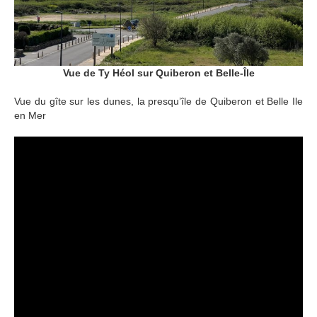
Vue de Ty Héol sur Quiberon et Belle-Île
Vue du gîte sur les dunes, la presqu’île de Quiberon et Belle Ile
en Mer