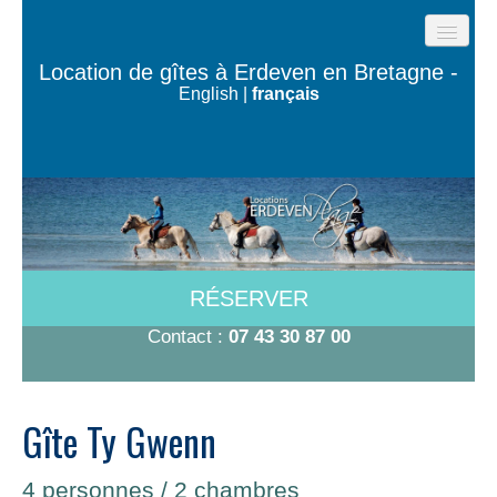
ACCUEIL
Location de gîtes à Erdeven en Bretagne -
English
|
français
GÎTES DE LA PLAGE
LES MAISONS DE L’OCÉAN
MAISON TY BUGALÉ
CHAMBRES À 600M DE LA PLAGE
A VOIR/A FAIRE
RÉSERVER
TARIFS-DISPO
Contact :
07 43 30 87 00
CONTACT
Gîte Ty Gwenn
4 personnes / 2 chambres