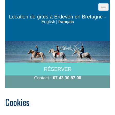
ACCUEIL
Location de gîtes à Erdeven en Bretagne -
English
|
français
GÎTES DE LA PLAGE
LES MAISONS DE L’OCÉAN
MAISON TY BUGALÉ
CHAMBRES À 600M DE LA PLAGE
A VOIR/A FAIRE
RÉSERVER
TARIFS-DISPO
Contact :
07 43 30 87 00
CONTACT
Cookies