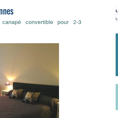
onnes
L
L
canapé convertible pour 2-3