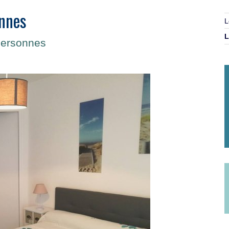
onnes
L
L
personnes