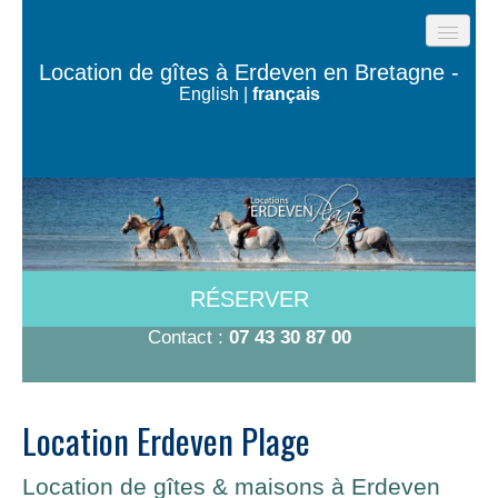
ACCUEIL
Location de gîtes à Erdeven en Bretagne -
English
|
français
GÎTES DE LA PLAGE
LES MAISONS DE L’OCÉAN
MAISON TY BUGALÉ
CHAMBRES À 600M DE LA PLAGE
A VOIR/A FAIRE
RÉSERVER
TARIFS-DISPO
Contact :
07 43 30 87 00
CONTACT
Location Erdeven Plage
Location de gîtes & maisons à Erdeven