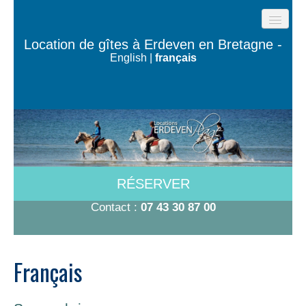
ACCUEIL
Location de gîtes à Erdeven en Bretagne -
English
|
français
GÎTES DE LA PLAGE
LES MAISONS DE L’OCÉAN
MAISON TY BUGALÉ
CHAMBRES À 600M DE LA PLAGE
A VOIR/A FAIRE
RÉSERVER
TARIFS-DISPO
Contact :
07 43 30 87 00
CONTACT
Français